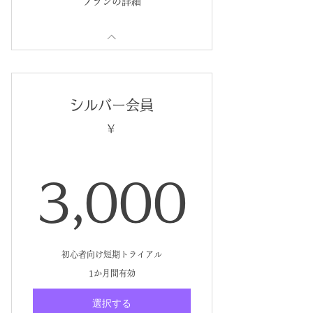
プランの詳細
シルバー会員
￥
3,0
3,000
初心者向け短期トライアル
1か月間有効
選択する